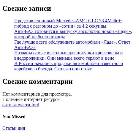
Свежие записи
Представлен новый Mercedes-AMG GLC 53 4Matic+:
гибрид с разгоном до «сотни» за 4,2 секунды
АвтоВАЗ готовится к выпуску абсолютно новой «Лады»,
которой не было никогда
Где лучше всего обслуживать автомобили «Лада». Ответ
АвтоВАЗа
Названы самые выгодные для покупки кроссоверы и
внедорожники. Они меньше всего теряют в цене
В России начались продажи автомобилей известного
корейского бренда. Сколько они стоят
Свежие комментарии
Нет комментариев для просмотра.
Полезные интернет-ресурсы
авто запчасти ford
You Missed
Статьи дня