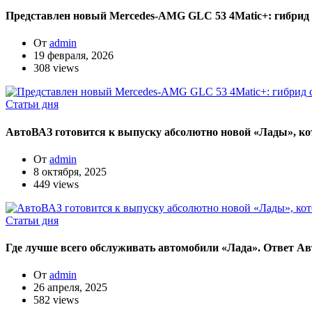
Представлен новый Mercedes-AMG GLC 53 4Matic+: гибрид с 
От
admin
19 февраля, 2026
308 views
Статьи дня
АвтоВАЗ готовится к выпуску абсолютно новой «Лады», ко
От
admin
8 октября, 2025
449 views
Статьи дня
Где лучше всего обслуживать автомобили «Лада». Ответ А
От
admin
26 апреля, 2025
582 views